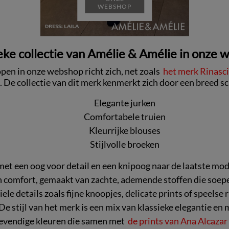
WEBSHOP
eke collectie van Amélie & Amélie in onze 
open in onze webshop richt zich, net zoals
het merk Rinasc
l. De collectie van dit merk kenmerkt zich door een breed 
Elegante jurken
Comfortabele truien
Kleurrijke blouses
Stijlvolle broeken
et een oog voor detail en een knipoog naar de laatste mod
en comfort, gemaakt van zachte, ademende stoffen die soep
le details zoals fijne knoopjes, delicate prints of speelse 
 De stijl van het merk is een mix van klassieke elegantie en
s levendige kleuren die samen met
de prints van Ana Alcazar