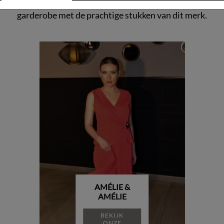
lie & Amélie online kopen. Laat je inspireren door de nieu
garderobe met de prachtige stukken van dit merk.
AMÉLIE &
AMÉLIE
BEKIJK
ONZE