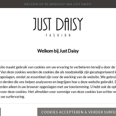
WELKOM OP DE WEBSHOP VAN JUST DAISY!
E
SHOP
SALE
OVER ONS
LOOKBOOK
NI
CONTACT
Welkom bij Just Daisy
WEBSHOP MET HET MERK AMÉLIE & AMÉLIE
ite maakt gebruik van cookies om uw ervaring te verbeteren terwijl u door de
 Van deze cookies worden de cookies die als noodzakelijk zijn gecategoriseerd 
pgeslagen, omdat ze essentieel zijn voor de werking van de website. We gebru
✔
Tweewekelijks een nieuwe collectie
n derden die ons helpen analyseren en begrijpen hoe u deze website gebruikt.
orden alleen in uw browser opgeslagen met uw toestemming. U hebt ook de opt
✔
Verscheidene merken
 voor deze cookies. Het afmelden voor sommige van deze cookies kan echter ee
✔
Gepersonaliseerd advies
 uw surfervaring.
erk Amélie & Amélie in onze webshop. Dit geliefde merk st
mode, met collecties die uitblinken in kleurrijke prints, inn
COOKIES ACCEPTEREN & VERDER SURF