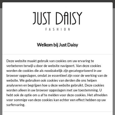
WELKOM OP DE WEBSHOP VAN JUST DAISY!
0
Home
>
Ana Alcazar online kopen
Welkom bij Just Daisy
ANA ALCAZAR ONLINE KOPEN
Deze website maakt gebruik van cookies om uw ervaring te
verbeteren terwijl u door de website navigeert. Van deze cookies
worden de cookies die als noodzakelijk zijn gecategoriseerd in uw
✔
Tweewekelijks een nieuwe collectie
browser opgeslagen, omdat ze essentieel zijn voor de werking van de
✔
Verscheidene merken
website. We gebruiken ook cookies van derden die ons helpen
analyseren en begrijpen hoe u deze website gebruikt. Deze cookies
✔
Gepersonaliseerd advies
worden alleen in uw browser opgeslagen met uw toestemming. U
hebt ook de optie om u af te melden voor deze cookies. Het afmelden
Ontdek de exclusieve charme van het merk Ana
voor sommige van deze cookies kan echter een effect hebben op uw
Alcazar nu online verkrijgbaar in onze webshop.
surfervaring.
Voor de moderne vrouw die waarde hecht aan