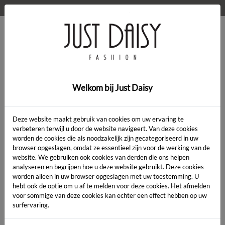
WELKOM OP DE WEBSHOP VAN JUST DAISY!
0
Home
>
gilet
Welkom bij Just Daisy
GILET
Deze website maakt gebruik van cookies om uw ervaring te
verbeteren terwijl u door de website navigeert. Van deze cookies
worden de cookies die als noodzakelijk zijn gecategoriseerd in uw
gilet
browser opgeslagen, omdat ze essentieel zijn voor de werking van de
website. We gebruiken ook cookies van derden die ons helpen
analyseren en begrijpen hoe u deze website gebruikt. Deze cookies
PRODUCT FILTERS
worden alleen in uw browser opgeslagen met uw toestemming. U
hebt ook de optie om u af te melden voor deze cookies. Het afmelden
Gevonden producten: 13
voor sommige van deze cookies kan echter een effect hebben op uw
surfervaring.