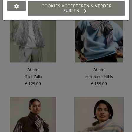
COOKIES ACCEPTEREN & VERDER
SURFEN
Atmos
Atmos
Gilet Zalia
debardeur lothis
€ 129,00
€ 159,00