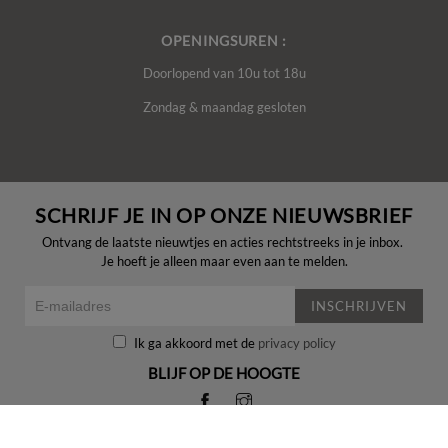
OPENINGSUREN :
Doorlopend van 10u tot 18u
Zondag & maandag gesloten
SCHRIJF JE IN OP ONZE NIEUWSBRIEF
Ontvang de laatste nieuwtjes en acties rechtstreeks in je inbox.
Je hoeft je alleen maar even aan te melden.
INSCHRIJVEN
Ik ga akkoord met de
privacy policy
BLIJF OP DE HOOGTE