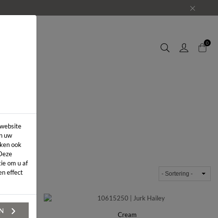
EUWS
0
 website
in uw
iken ook
 Deze
ie om u af
n effect
EN
Cream