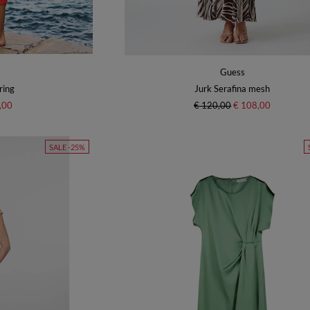
Guess
ring
Jurk Serafina mesh
,00
€ 120,00
€ 108,00
SALE -25%