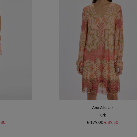
Ana Alcazar
jurk
,80
€ 179,00
€ 89,50