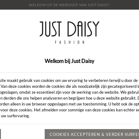
WELKOM OP DE WEBSHOP VAN JUST DAISY!
E
SHOP
SALE
OVER ONS
LOOKBOOK
NI
CONTACT
Welkom bij Just Daisy
JURK
ite maakt gebruik van cookies om uw ervaring te verbeteren terwijl u door de
 Van deze cookies worden de cookies die als noodzakelijk zijn gecategoriseerd 
pgeslagen, omdat ze essentieel zijn voor de werking van de website. We gebru
Jurk
n derden die ons helpen analyseren en begrijpen hoe u deze website gebruikt.
orden alleen in uw browser opgeslagen met uw toestemming. U hebt ook de opt
 voor deze cookies. Het afmelden voor sommige van deze cookies kan echter ee
 uw surfervaring.
COOKIES ACCEPTEREN & VERDER SURF