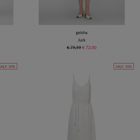
geisha
Jurk
€ 79,99
€ 72,00
SALE -50%
SALE -25%