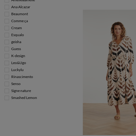
Ana Alcazar
Beaumont
Comme ça
Cream
Esqualo
geisha
Guess
K-design
Leo&Ugo
Luckylu
Rinascimento
Senso
Signe nature
Smashed Lemon