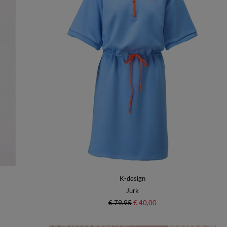
K-design
Jurk
€ 79,95
€ 40,00