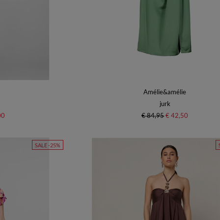
Amélie&amélie
jurk
00
€ 84,95
€ 42,50
SALE -25%