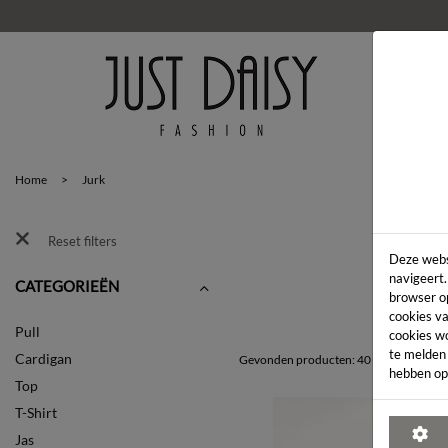
HOM
Home
>
Jurk
Reset filters
Deze webs
navigeert.
CATEGORIEËN
browser o
cookies va
Pull
cookies w
te melden
Cardigan
Gevonden producten: 40
hebben op
Top
T-Shirt
Jas