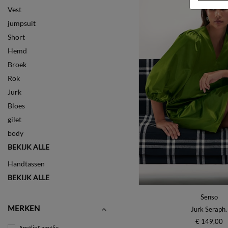
Vest
jumpsuit
Short
Hemd
Broek
Rok
Jurk
Bloes
gilet
body
BEKIJK ALLE
Handtassen
BEKIJK ALLE
Senso
MERKEN
Jurk Seraph.
€ 149,00
Amélie&amélie