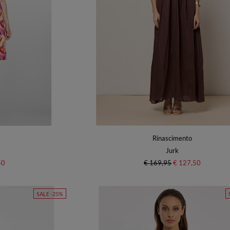
Rinascimento
Jurk
50
€ 169,95
€ 127,50
SALE -25%