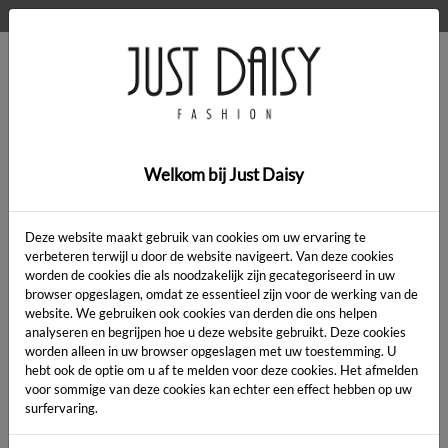
WELKOM OP DE WEBSHOP VAN JUST DAISY!
0
Home
>
Jurk
>
Jurk
Welkom bij Just Daisy
Deze website maakt gebruik van cookies om uw ervaring te
verbeteren terwijl u door de website navigeert. Van deze cookies
worden de cookies die als noodzakelijk zijn gecategoriseerd in uw
Artikelcode:
browser opgeslagen, omdat ze essentieel zijn voor de werking van de
website. We gebruiken ook cookies van derden die ons helpen
analyseren en begrijpen hoe u deze website gebruikt. Deze cookies
LENGTE:
*
worden alleen in uw browser opgeslagen met uw toestemming. U
hebt ook de optie om u af te melden voor deze cookies. Het afmelden
KLEUR:
*
voor sommige van deze cookies kan echter een effect hebben op uw
surfervaring.
MAAT:
*