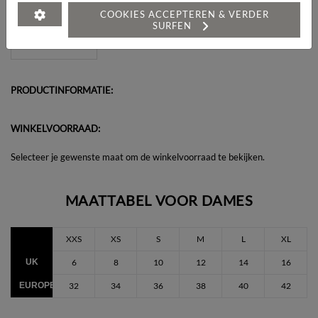
Heeft u een vraag over dit artikel?
COOKIES ACCEPTEREN & VERDER
SURFEN
PRODUCTINFORMATIE:
WINKELVOORRAAD:
Selecteer je gewenste maat om de winkelvoorraad te bekijken.
MAATTABEL VOOR DAMES
XXS
XS
S
M
L
XL
UK
6
8
10
12
14
16
EUROPEES
32
34
36
38
40
42