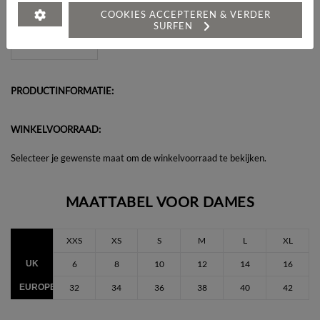
Heeft u een vraag over dit artikel?
COOKIES ACCEPTEREN & VERDER
SURFEN
PRODUCTINFORMATIE:
WINKELVOORRAAD:
Selecteer je gewenste maat om de winkelvoorraad te bekijken.
MAATTABEL VOOR DAMES
XXS
XS
S
M
L
XL
UK
6
8
10
12
14
16
EUROPEES
32
34
36
38
40
42