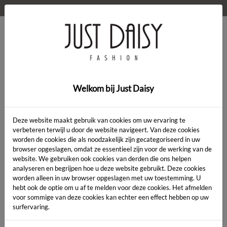
WELKOM OP DE WEBSHOP VAN JUST DAISY!
0
Home
>
Kleding
>
Kleding
Welkom bij Just Daisy
Deze website maakt gebruik van cookies om uw ervaring te
verbeteren terwijl u door de website navigeert. Van deze cookies
worden de cookies die als noodzakelijk zijn gecategoriseerd in uw
Artikelcode:
browser opgeslagen, omdat ze essentieel zijn voor de werking van de
website. We gebruiken ook cookies van derden die ons helpen
analyseren en begrijpen hoe u deze website gebruikt. Deze cookies
LENGTE:
*
worden alleen in uw browser opgeslagen met uw toestemming. U
hebt ook de optie om u af te melden voor deze cookies. Het afmelden
KLEUR:
*
voor sommige van deze cookies kan echter een effect hebben op uw
surfervaring.
MAAT:
*